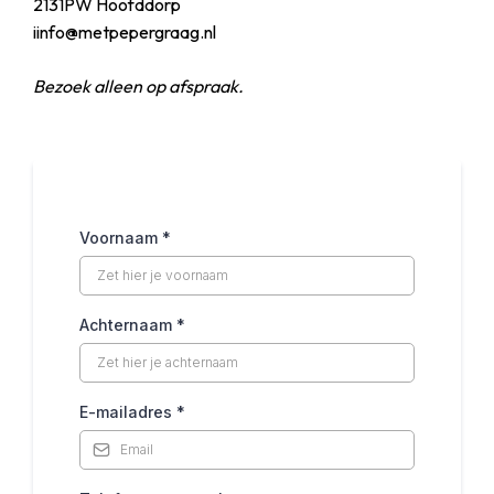
2131PW Hoofddorp
iinfo@metpepergraag.nl
Bezoek alleen op afspraak.
Voornaam
*
Achternaam
*
E-mailadres
*