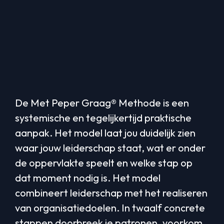
Het
Met Peper Graag®
Model
laat zien wat
nodig is en zorgt dat
het gebeurt
De Met Peper Graag® Methode is een
systemische en tegelijkertijd praktische
aanpak. Het model laat jou duidelijk zien
waar jouw leiderschap staat, wat er onder
de oppervlakte speelt en welke stap op
dat moment nodig is. Het model
combineert leiderschap met het realiseren
van organisatiedoelen. In twaalf concrete
stappen doorbreek je patronen, voorkom