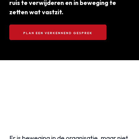
ruis te verwijderen en in beweging te
zetten wat vastzit.
PLAN EEN VERKENNEND GESPREK
Als het klopt op papier,
maar
schuurt
in de
praktijk
Er is beweging in de organisatie, maar niet