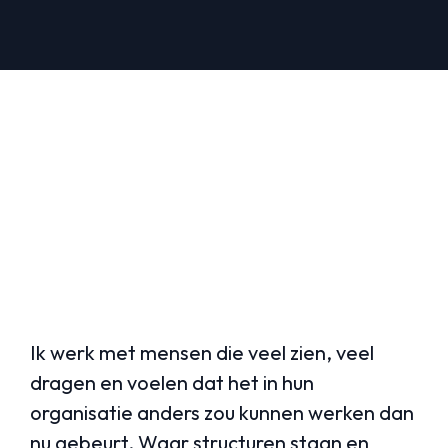
Hi, ik ben Linda:
Scherp waar moet,
menselijk
waar telt
Ik werk met mensen die veel zien, veel
dragen en voelen dat het in hun
organisatie anders zou kunnen werken dan
nu gebeurt. Waar structuren staan en